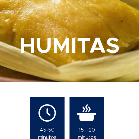
HUMITAS
45-50
15 - 20
minutos
minutos