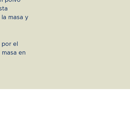
l polvo
sta
 la masa y
por el
a masa en