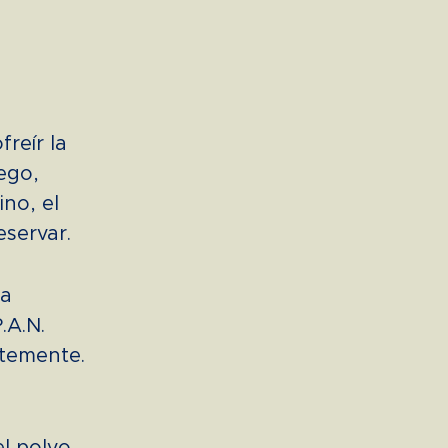
freír la
ego,
ino, el
eservar.
la
.A.N.
temente.