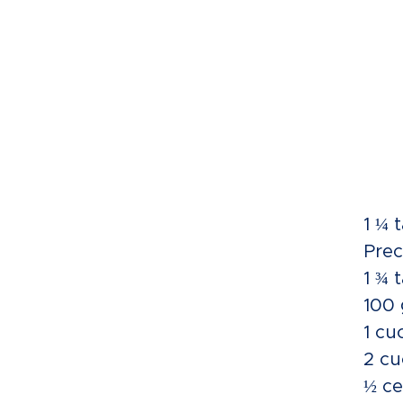
1 ¼ 
Prec
1 ¾ 
100 
1 cu
2 cu
½ ce