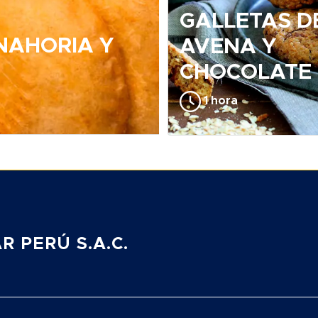
GALLETAS D
NAHORIA Y
AVENA Y
CHOCOLATE
1 hora
 PERÚ S.A.C.