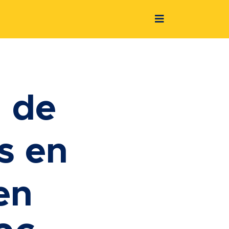
 de
s en
en