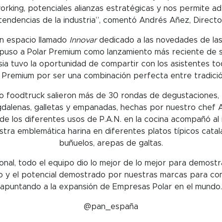
rking, potenciales alianzas estratégicas y nos permite ad
tendencias de la industria”, comentó Andrés Añez, Directo
un espacio llamado
Innovar
dedicado a las novedades de la
puso a Polar Premium como lanzamiento más reciente de su
sia tuvo la oportunidad de compartir con los asistentes to
 Premium por ser una combinación perfecta entre tradición
so foodtruck salieron más de 30 rondas de degustaciones, 
gdalenas, galletas y empanadas, hechas por nuestro chef 
e los diferentes usos de P.A.N. en la cocina acompañó al
tra emblemática harina en diferentes platos típicos cata
buñuelos, arepas de galtas.
onal, todo el equipo dio lo mejor de lo mejor para demostr
io y el potencial demostrado por nuestras marcas para com
apuntando a la expansión de Empresas Polar en el mundo.
@pan_españa