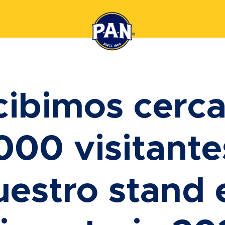
cibimos cerca
000 visitante
uestro stand 